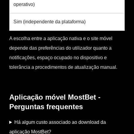
operativo)
Sim (independente da plataforma)
A escolha entre a aplicação nativa e o site móvel
depende das preferências do utilizador quanto a
notificações, espaço ocupado no dispositivo e
tolerância a procedimentos de atualização manual.
Aplicação móvel MostBet -
Perguntas frequentes
Há algum custo associado ao download da
aplicação MostBet?