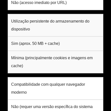
Não (acesso imediato por URL)
Utilização persistente do armazenamento do
dispositivo
Sim (aprox. 50 MB + cache)
Mínima (principalmente cookies e imagens em
cache)
Compatibilidade com qualquer navegador
moderno
Não (requer uma versão específica do sistema