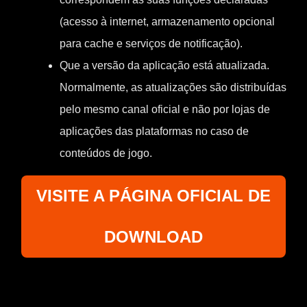
(acesso à internet, armazenamento opcional
para cache e serviços de notificação).
Que a versão da aplicação está atualizada.
Normalmente, as atualizações são distribuídas
pelo mesmo canal oficial e não por lojas de
aplicações das plataformas no caso de
conteúdos de jogo.
VISITE A PÁGINA OFICIAL DE
DOWNLOAD