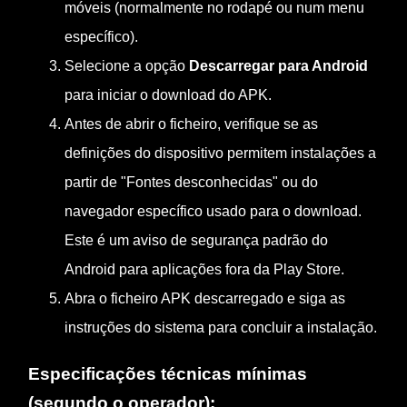
móveis (normalmente no rodapé ou num menu
específico).
Selecione a opção
Descarregar para Android
para iniciar o download do APK.
Antes de abrir o ficheiro, verifique se as
definições do dispositivo permitem instalações a
partir de "Fontes desconhecidas" ou do
navegador específico usado para o download.
Este é um aviso de segurança padrão do
Android para aplicações fora da Play Store.
Abra o ficheiro APK descarregado e siga as
instruções do sistema para concluir a instalação.
Especificações técnicas mínimas
(segundo o operador):