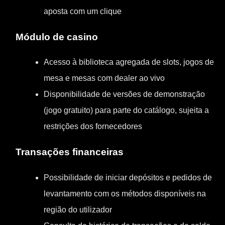
aposta com um clique
Módulo de casino
Acesso à biblioteca agregada de slots, jogos de
mesa e mesas com dealer ao vivo
Disponibilidade de versões de demonstração
(jogo gratuito) para parte do catálogo, sujeita a
restrições dos fornecedores
Transações financeiras
Possibilidade de iniciar depósitos e pedidos de
levantamento com os métodos disponíveis na
região do utilizador