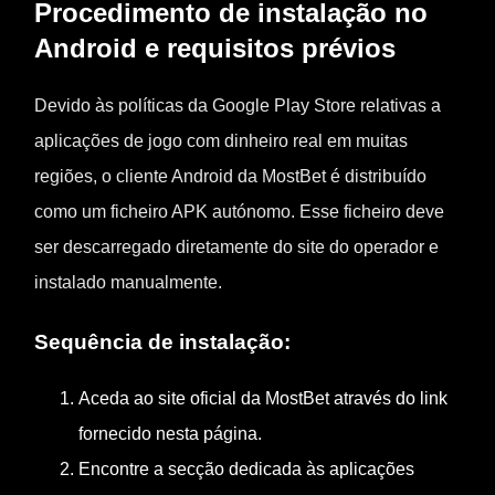
Procedimento de instalação no
Android e requisitos prévios
Devido às políticas da Google Play Store relativas a
aplicações de jogo com dinheiro real em muitas
regiões, o cliente Android da MostBet é distribuído
como um ficheiro APK autónomo. Esse ficheiro deve
ser descarregado diretamente do site do operador e
instalado manualmente.
Sequência de instalação:
Aceda ao site oficial da MostBet através do link
fornecido nesta página.
Encontre a secção dedicada às aplicações