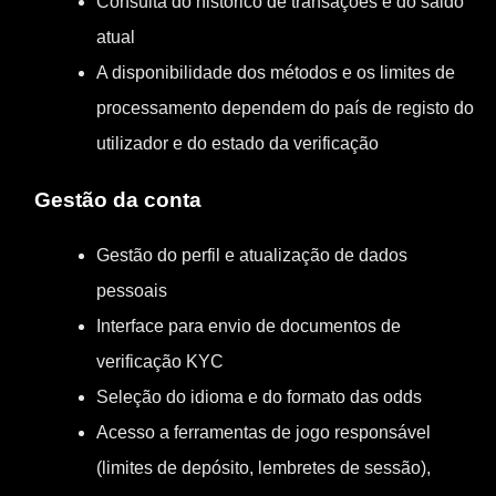
Consulta do histórico de transações e do saldo
atual
A disponibilidade dos métodos e os limites de
processamento dependem do país de registo do
utilizador e do estado da verificação
Gestão da conta
Gestão do perfil e atualização de dados
pessoais
Interface para envio de documentos de
verificação KYC
Seleção do idioma e do formato das odds
Acesso a ferramentas de jogo responsável
(limites de depósito, lembretes de sessão),