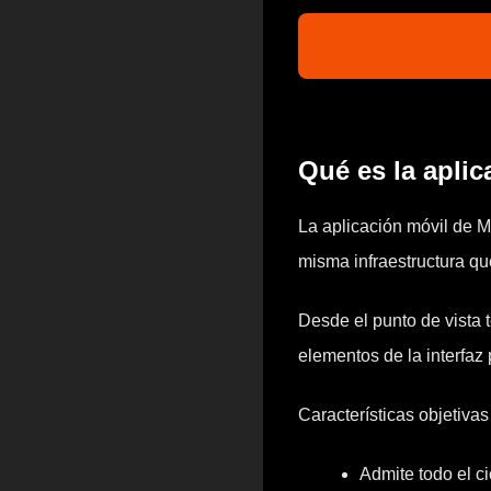
Qué es la apli
La aplicación móvil de M
misma infraestructura que
Desde el punto de vista 
elementos de la interfaz 
Características objetivas
Admite todo el ci