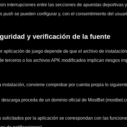
sin interrupciones entre las secciones de apuestas deportivas 
es push se pueden configurar y, con el consentimiento del usuari
uridad y verificación de la fuente
r aplicación de juego depende de que el archivo de instalación 
de terceros o los archivos APK modificados implican riesgos imp
a instalación, conviene comprobar por cuenta propia lo siguient
 descarga proceda de un dominio oficial de MostBet (mostbet.c
 solicitados por la aplicación se correspondan con las funcion