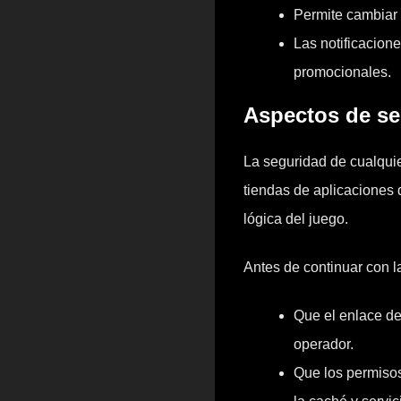
Permite cambiar 
Las notificacion
promocionales.
Aspectos de seg
La seguridad de cualquie
tiendas de aplicaciones 
lógica del juego.
Antes de continuar con l
Que el enlace de
operador.
Que los permisos