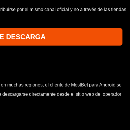
ibuirse por el mismo canal oficial y no a través de las tiendas
 DE DESCARGA
l en muchas regiones, el cliente de MostBet para Android se
 descargarse directamente desde el sitio web del operador