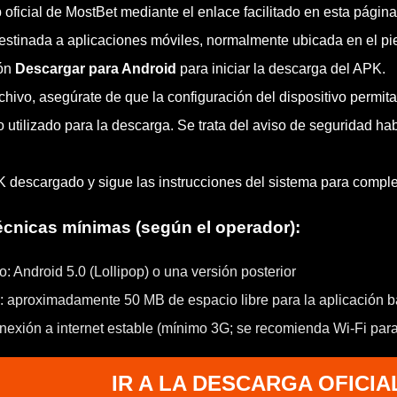
 oficial de MostBet mediante el enlace facilitado en esta página
estinada a aplicaciones móviles, normalmente ubicada en el pi
ión
Descargar para Android
para iniciar la descarga del APK.
rchivo, asegúrate de que la configuración del dispositivo permi
 utilizado para la descarga. Se trata del aviso de seguridad ha
 descargado y sigue las instrucciones del sistema para complet
écnicas mínimas (según el operador):
: Android 5.0 (Lollipop) o una versión posterior
aproximadamente 50 MB de espacio libre para la aplicación b
nexión a internet estable (mínimo 3G; se recomienda Wi‑Fi para 
IR A LA DESCARGA OFICIA