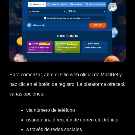
Para comenzar, abre el sitio web oficial de MostBet y
haz clic en el botón de registro. La plataforma ofrecerá
varias opciones:
vía número de teléfono
usando una dirección de correo electrónico
a través de redes sociales